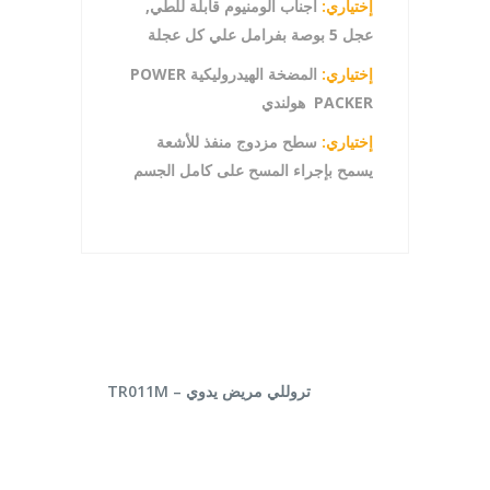
إختياري:
أجناب الومنيوم قابلة للطي,
عجل 5 بوصة بفرامل علي كل عجلة
إختياري:
المضخة الهيدروليكية
POWER
PACKER
هولندي
إختياري:
سطح مزدوج منفذ للأشعة
يسمح بإجراء المسح على كامل الجسم
قراءة المزيد
تروللي مريض يدوي – TR011M