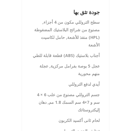
جودة تثق بها
سطح التروللي مكون من 4 أجزاء,
مصنوع من شرائح البلاستيك المضغوطة
(HPL)
منفذ للأشعة,
حامل لكاسيت
الأشعة
أجناب بلاستيك
(ABS)
قطعة قابلة للطي
عجل
5 بوصة بفرامل مركزية, عجلة
منهم محورية
أيدي لدفع التروللي
جسم التروللي مصنوع من علب 6 × 4
سم
و 7×4 سم السمك 1.8 مم, دهان
إليكتروستاتك
لحام ثانى أكسيد الكربون
تنظيف الحديد بالترميل