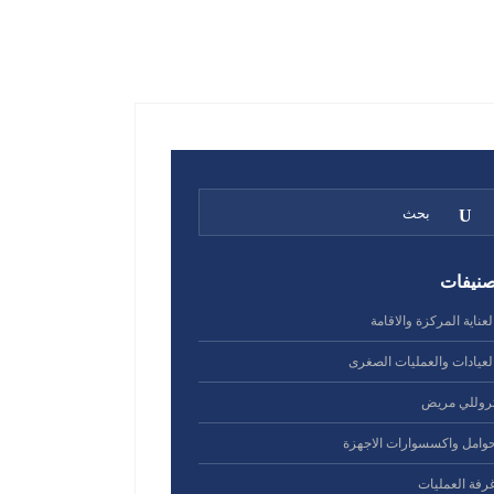
صنيفات
لعناية المركزة والاقامة
لعيادات والعمليات الصغرى
روللي مريض
وامل واكسسوارات الاجهزة
رفة العمليات