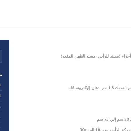
ت
ا
ا
ت
ح
سم
غ
كة الرأس من -10 الى +30