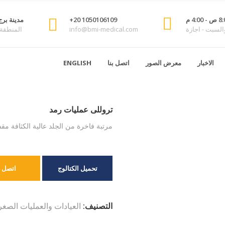
1050106109 20+
مدينة برج
السبت - اجازة
info@bmi-medical.com
المنطقة ا
الاخبار
معرض الصور
اتصل بنا
ENGLISH
تروللى عمليات رمد – TR 3E33300
تروللى عمليات رمد
مرتبة فاخرة من الجلد عالية الكثافة مقسمة إلي 3 أجزاء (مسند للرأس, مسن
تحميل الكتالوج
اتصل ب
التصنيف:
العيادات والعمليات الصغ