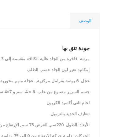
الوصف
جودة تثق بها
مرتبة فاخرة من الجلد عالية الكثافة مقسمة إلي
3 أجزاء (مسند للرأس, مسند الظهر, المقعد)
إمكانية تغير لون الجلد حسب الطلب
عجل 6 بوصة بفرامل مركزية, عجلة منهم محورية
جسم السرير مصنوع من علب 6 × 4 سم
و 7×4 سم السمك 1.8 مم, دهان إليكتروستاتك
لحام ثانى أكسيد الكربون
تنظيف الحديد بالترميل
الأبعاد: الطول 220سم, العرض 75 سم
,
الإرتفاع من 50 سم إلي 75 
الحركات: زاوية حركة الارتفاع من 0 الى 75
وزاوية حر