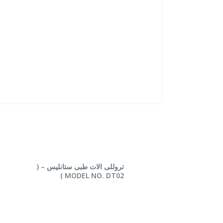
قراءة المزيد
قراءة
تروللى الات طبى ستانليس – (
MODEL NO. DT02 )