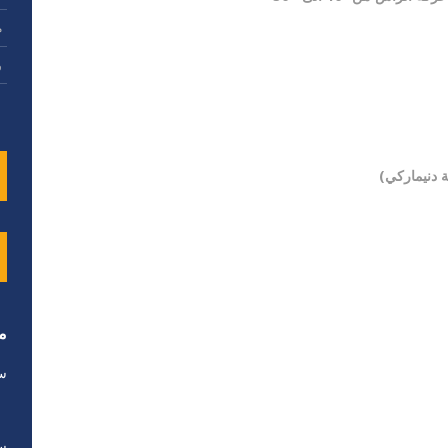
م
و
 دنيماركي)
م
سر
سر