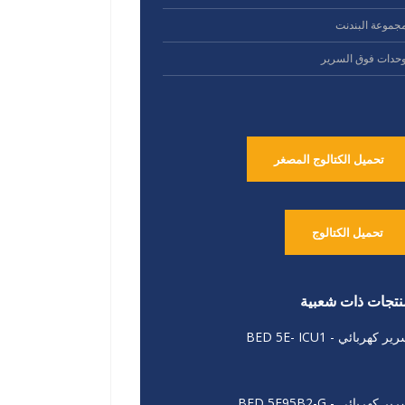
جموعة البندنت
حدات فوق السرير
تحميل الكتالوج المصغر
تحميل الكتالوج
نتجات ذات شعبية
ير كهربائي - BED 5E- ICU1
ير كهربائي - BED 5E95B2-G