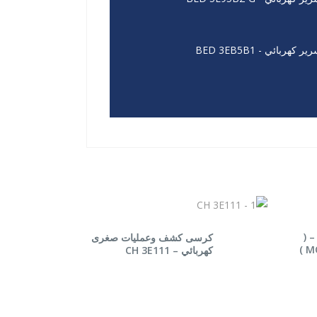
ير كهربائي - BED 3EB5B1
قراءة المزيد
 (
كرسى كشف وعمليات صغرى
MO
كهربائي – CH 3E111