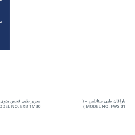
سر
 المزيد
قراءة المزيد
بارافان طبى ستانلس – (
سرير طبى فحص يدوى –
DEL NO. EXB 1M30 )
MODEL NO. FWS 01 )