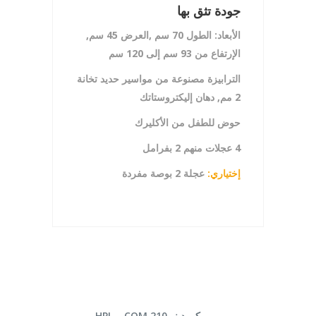
جودة تثق بها
الأبعاد:
الطول 70
سم ,العرض 45
سم,
الإرتفاع من 93
سم إلى 120
سم
الترابيزة مصنوعة من مواسير
حديد تخانة
2 مم,
دهان إليكتروستاتك
حوض للطفل من الأكليرك
4 عجلات منهم 2 بفرامل
إختياري:
عجلة 2 بوصة مفردة
قراءة المزيد
كمودينو HPL – COM 210