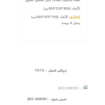
الأبعاد: (850*520*950مم)
إختياري:
الأبعاد: (750*475*930مم)
بعجل 4 بوصة
قراءة المزيد
تروللي غسيل – TR11L
قراءة المزيد
سرير يدوي – BED 3MB5B1