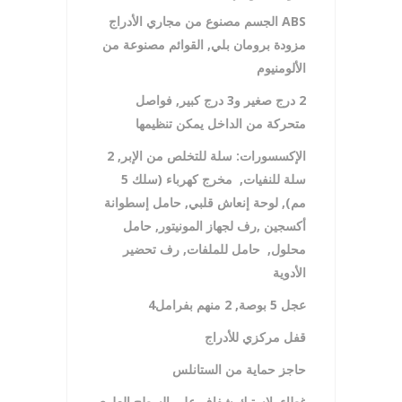
ABS
الجسم مصنوع من مجاري الأدراج
مزودة برومان بلي, القوائم مصنوعة من
الألومنيوم
2
درج صغير و3 درج كبير, فواصل
متحركة من الداخل يمكن تنظيمها
الإكسسورات: سلة للتخلص من الإبر, 2
سلة للنفيا
ت
,
مخرج كهرباء (سلك 5
مم), لوحة إنعاش قلبي, حامل إسطوانة
أكسجين ,رف لجهاز المونيتور, حامل
محلول, حامل للملفات, رف تحضير
الأدوية
عجل 5 بوصة, 2 منهم بفرامل
4
قفل مركزي للأدراج
حاجز حماية من الستانلس
غطاء بلاستيك شفاف علي السطح العلوي