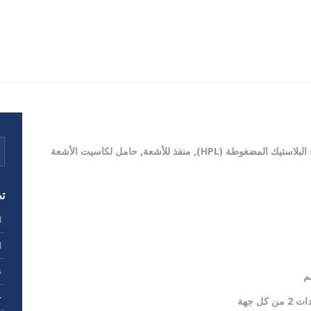
(HPL
),
منفذ للأشعة, حامل لكاسيت الأشعة
ت
ا
ا
ت
ح