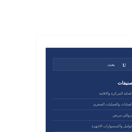
صنيفات
لعناية المركزة والاقامة
لعيادات والعمليات الصغرى
روللي مريض
وامل واكسسوارات الاجهزة