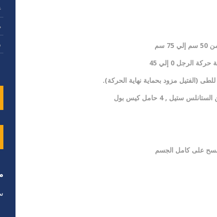
غ
م
و
ي 75 سم
 حركة الرجل 0 إلي 45
 للطى (الفتيل مزود بحماية نهاية الحركة)
.
لستانلس ستيل , 4 حامل كيس بول
مسح على كامل الجسم
م
سر