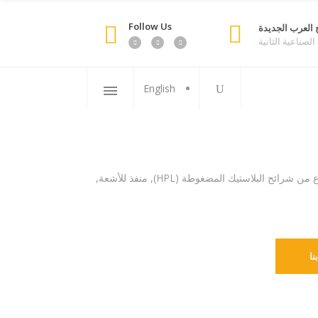
Follow Us
 العرب الجديدة
لصناعية الثانية
English
سطح السرير مكون من 4 أجزاء, مصنوع من شرائح البلاستيك المضغوطة (HPL), منفذ للأشعة,
نا