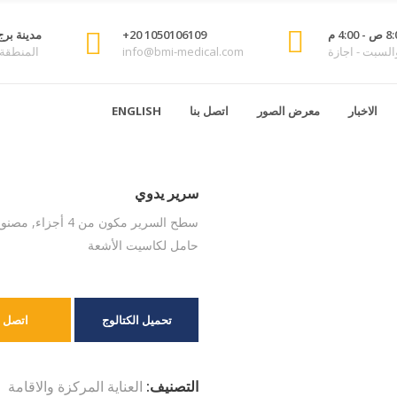
1050106109 20+
مدينة برج
السبت - اجازة
info@bmi-medical.com
المنطقة ا
الاخبار
معرض الصور
اتصل بنا
ENGLISH
سرير يدوي – BED 3MB5B1
سرير يدوي
حامل لكاسيت الأشعة
تحميل الكتالوج
اتصل ب
التصنيف:
العناية المركزة والاقامة