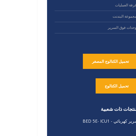
رفة العمليات
جموعة البندنت
حدات فوق السرير
تحميل الكتالوج المصغر
تحميل الكتالوج
نتجات ذات شعبية
ير كهربائي - BED 5E- ICU1