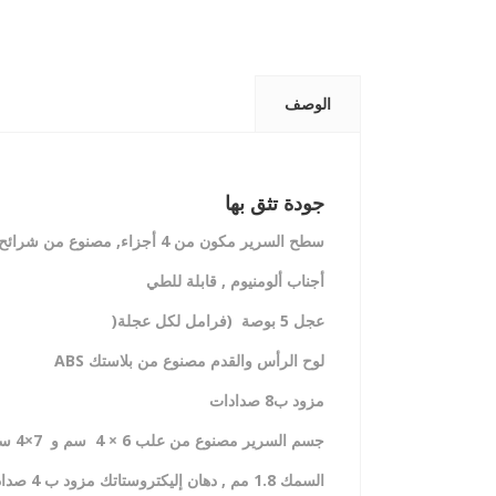
الوصف
جودة تثق بها
سطح السرير مكون من 4 أجزاء, مصنوع من شرائح البلاستيك المضغوطة
أجناب ألومنيوم , قابلة للطي
عجل 5 بوصة (فرامل لكل عجلة
(
لوح الرأس والقدم مصنوع من بلاستك
ABS
مزود ب8 صدادات
جسم السرير مصنوع من علب 6 × 4 سم و 7×4 سم
السمك 1.8 مم , دهان إليكتروستاتك مزود ب 4 صدادات 2 من كل جهة