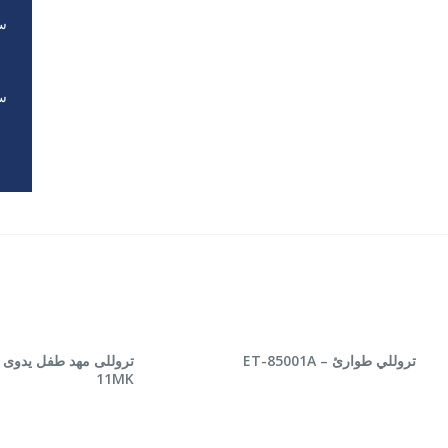
سر
سر
 المزيد
قراءة المزيد
تروللي طوارئ – ET-85001A
11MK