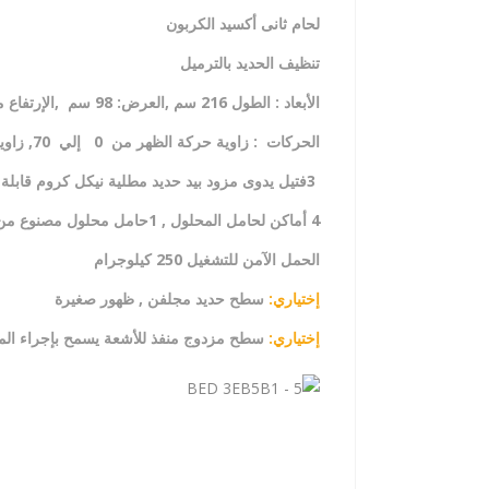
لحام ثانى أكسيد الكربون
تنظيف الحديد بالترميل
الأبعاد : الطول 216 سم ,العرض: 98 سم
,
الإرتفاع من 50 سم إل
الحركات : زاوية حركة الظهر من 0 إلي 70,
زاوية
3
فتيل يدوى مزود بيد حديد مطلية نيكل كروم
قابلة
4
أماكن لحامل المحلول , 1حامل محلول مصنوع
من ا
الحمل الآمن للتشغيل 250 كيلوجرام
إختياري:
سطح حديد مجلفن , ظهور صغيرة
إختياري:
سطح مزدوج منفذ للأشعة يسمح بإجراء ال