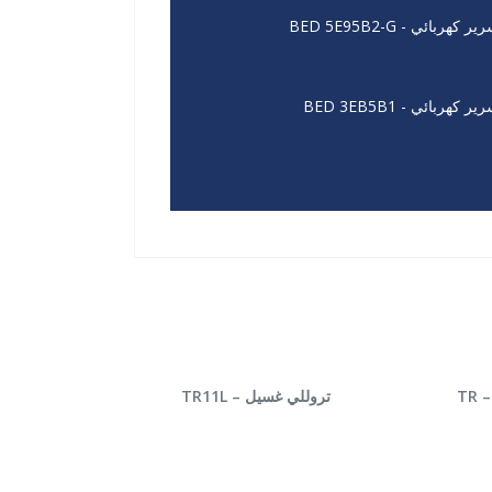
ير كهربائي - BED 5E95B2-G
ير كهربائي - BED 3EB5B1
قراءة المزيد
تروللى مهد طفل يدوى – TR
تروللي غسيل – TR11L